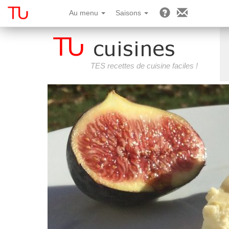
Au menu
Saisons
TES recettes de cuisine faciles !