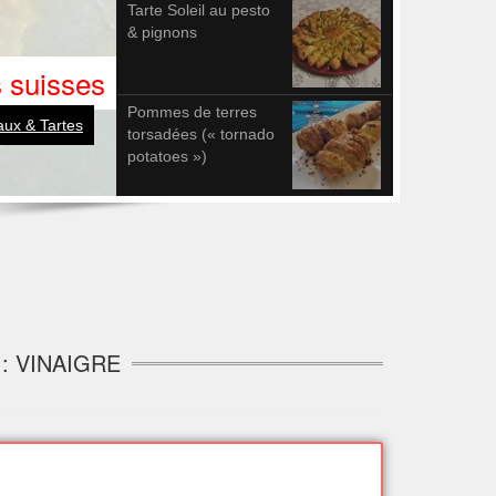
Tarte Soleil au pesto
& pignons
 suisses
Pommes de terres
ux & Tartes
torsadées (« tornado
potatoes »)
: VINAIGRE