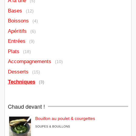
A la une
(5)
Bases
(12)
Boissons
(4)
Apéritifs
(6)
Entrées
(9)
Plats
(18)
Accompagnements
(10)
Desserts
(15)
Techniques
(3)
Chaud devant !
Bouillon au poulet & courgettes
SOUPES & BOUILLONS