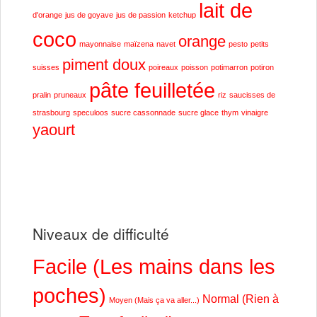
lait de
d'orange
jus de goyave
jus de passion
ketchup
coco
orange
mayonnaise
maïzena
navet
pesto
petits
piment doux
suisses
poireaux
poisson
potimarron
potiron
pâte feuilletée
pralin
pruneaux
riz
saucisses de
strasbourg
speculoos
sucre cassonnade
sucre glace
thym
vinaigre
yaourt
Niveaux de difficulté
Facile (Les mains dans les
poches)
Normal (Rien à
Moyen (Mais ça va aller...)