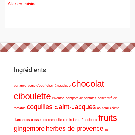
Aller en cuisine
Ingrédients
chocolat
bananes
blanc d'oeuf
chair à saucisse
ciboulette
colombo
compote de pommes
concentré de
coquilles Saint-Jacques
tomates
couteau
crème
fruits
d'amandes
cuisses de grenouille
cumin
farce
frangipane
gingembre
herbes de provence
jus