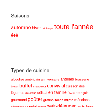
Saisons
toute l'année
automne
hiver
printemps
été
Types de cuisine
antillais
alcoolisé
américain
anniversaire
brasserie
buffet
convivial
cuisson des
breton
chandeleur
en famille
frais
légumes
délicat
français
diététique
goûter
gourmand
méridional
gratins
italien
mijoté
petit-déjeuner
oriental
petits fours
néerlandais
original