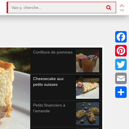
Search for:
Facebo
Confiture de pommes
Pintere
Twitter
Cheesecake aux
petits suisses
Email
Partag
Petits financiers à
l’amande