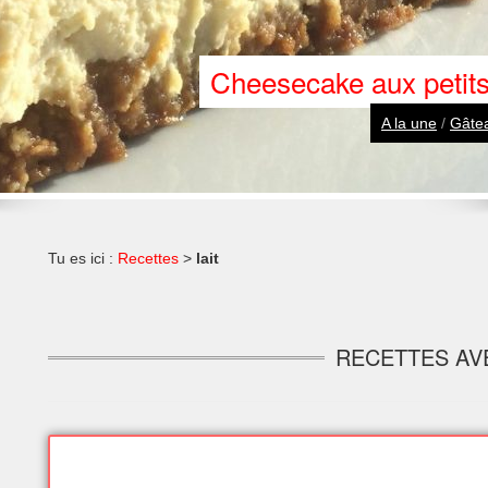
Cheesecake aux petits
A la une
/
Gâtea
Tu es ici :
Recettes
>
lait
RECETTES AVE