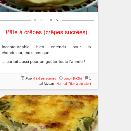
DESSERTS
Pâte à crêpes (crêpes sucrées)
Incontournable bien entendu pour la
chandeleur, mais pas que...
... parfait aussi pour un goûter toute l'année !
Pour
4 à 6 personnes
Long (1h-2h)
1
Niveau :
Normal (Rien à signaler)