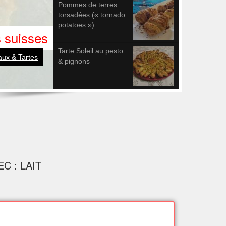
Pommes de terres
torsadées (« tornado
potatoes »)
 suisses
Tarte Soleil au pesto
ux & Tartes
& pignons
C : LAIT