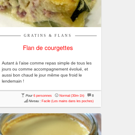
GRATINS & FLANS
Flan de courgettes
Autant à l'aise comme repas simple de tous les
jours ou comme accompagnement évolué, et
aussi bon chaud le jour même que froid le
lendemain !
Pour
6 personnes
Normal (30m-1h)
8
Niveau :
Facile (Les mains dans les poches)