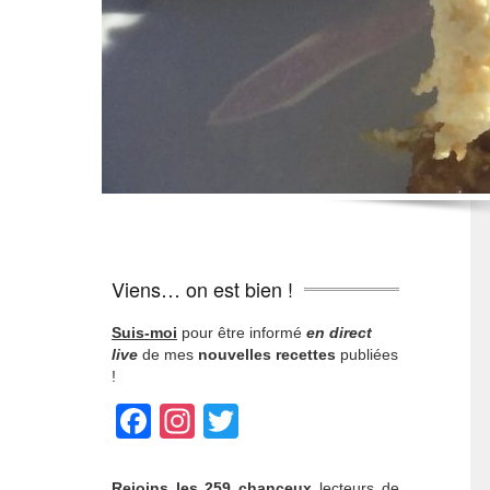
Viens… on est bien !
Suis-moi
pour être informé
en direct
live
de mes
nouvelles recettes
publiées
!
Facebook
Instagram
Twitter
Rejoins
les 259 chanceux
lecteurs de