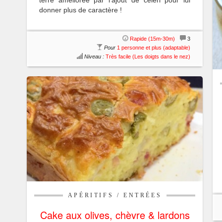
terre améliorée par l'ajout de céleri pour lui
donner plus de caractère !
Rapide (15m-30m)
3
Pour
1 personne et plus (adaptable)
Niveau :
Très facile (Les doigts dans le nez)
APÉRITIFS
/
ENTRÉES
Cake aux olives, chèvre & lardons