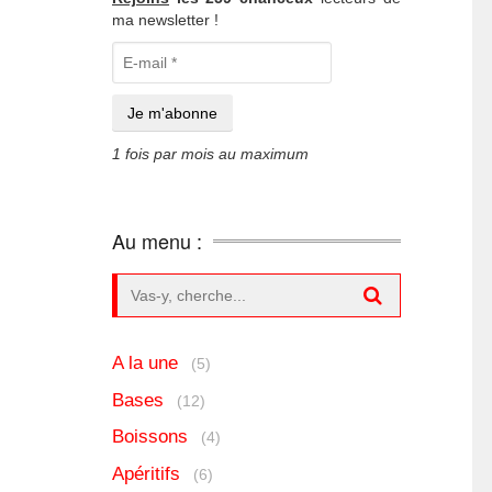
ma newsletter !
1 fois par mois au maximum
Au menu :
Search for:
A la une
(5)
Bases
(12)
Boissons
(4)
Apéritifs
(6)