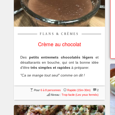
FLANS & CRÈMES
Crème au chocolat
Des
petits entremets chocolatés légers
et
désaltarants en bouche, qui ont la bonne idée
d'être
très simples et rapides
à préparer.
"Ca se mange tout seul" comme on dit !
Pour
6 à 8 personnes
Rapide (15m-30m)
2
Niveau :
Trop facile (Les yeux fermés)