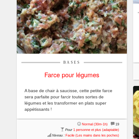
BASES
Farce pour légumes
A base de chair à saucisse, cette petite farce
sera parfaite pour farcir toutes sortes de
légumes et les transformer en plats super
appétissants !
Normal (30m-1h)
19
Pour
1 personne et plus (adaptable)
Niveau :
Facile (Les mains dans les poches)