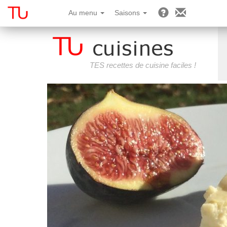
Au menu
Saisons
TES recettes de cuisine faciles !