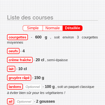
Liste des courses
Simple
Normale
Détaillée
600 g
courgettes
-
, soit environ 3 courgettes
moyennes
4
oeufs
-
20 cl
crème fraîche
-
, semi-épaisse
10 cl
lait
-
150 g
gruyère râpé
-
100 g
lardons
-
, soit un paquet classique
Optionnel
à éviter bien sûr pour les végétariens !
2 gousses
ail
-
Optionnel