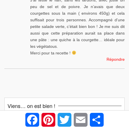
peu de sel et de poivre. Je n’avais que deux
courgettes sous la main ( environs 450g) et cela
suffisait pour trois personnes. Accompagné d’une
petite salade verte, c’était bien bon ! Je me suis dit
aussi que cette préparation aurait sa place dans
une pâte : une quiche à la courgette… idéale pour
les végétatous.
Merci pour ta recette !
Répondre
Viens… on est bien !
Facebook
Pinterest
Twitter
Email
Partager
Suis-moi
pour être informé
en direct live
de mes
nouvelles
recettes
publiées !