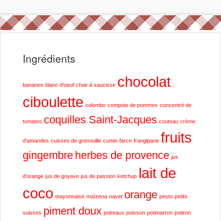
Ingrédients
chocolat
bananes
blanc d'oeuf
chair à saucisse
ciboulette
colombo
compote de pommes
concentré de
coquilles Saint-Jacques
tomates
couteau
crème
fruits
d'amandes
cuisses de grenouille
cumin
farce
frangipane
gingembre
herbes de provence
jus
lait de
d'orange
jus de goyave
jus de passion
ketchup
coco
orange
mayonnaise
maïzena
navet
pesto
petits
piment doux
suisses
poireaux
poisson
potimarron
potiron