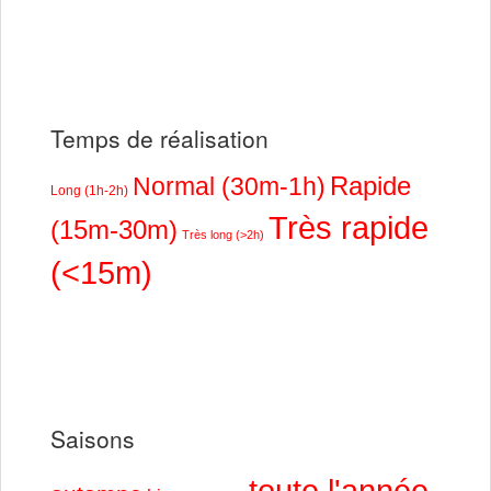
Temps de réalisation
Rapide
Normal (30m-1h)
Long (1h-2h)
Très rapide
(15m-30m)
Très long (>2h)
(<15m)
Saisons
toute l'année