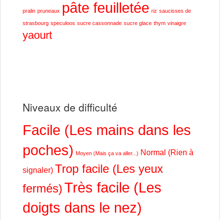
pâte feuilletée
pralin
pruneaux
riz
saucisses de
strasbourg
speculoos
sucre cassonnade
sucre glace
thym
vinaigre
yaourt
Niveaux de difficulté
Facile (Les mains dans les
poches)
Normal (Rien à
Moyen (Mais ça va aller...)
Trop facile (Les yeux
signaler)
Très facile (Les
fermés)
doigts dans le nez)