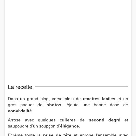
La recette
Dans un grand blog, verse plein de
recettes faciles
et un
gros paquet de
photos
. Ajoute une bonne dose de
convivialité
.
Arrose avec quelques cuillères de
second degré
et
saupoudre d'un soupçon d'
élégance
.
Écrème toute la
prise de tête
et enrobe l'ensemble avec