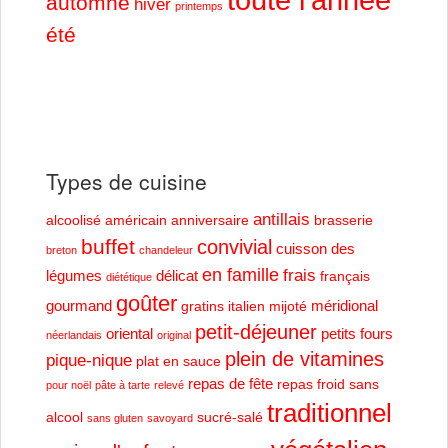
automne
hiver
printemps
été
Types de cuisine
antillais
alcoolisé
américain
anniversaire
brasserie
buffet
convivial
cuisson des
breton
chandeleur
en famille
frais
légumes
délicat
français
diététique
goûter
gourmand
méridional
gratins
italien
mijoté
petit-déjeuner
oriental
petits fours
néerlandais
original
plein de vitamines
pique-nique
plat en sauce
repas de fête
repas froid
sans
pour noël
pâte à tarte
relevé
traditionnel
alcool
sucré-salé
sans gluten
savoyard