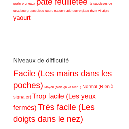
pâte feuilletée
pralin
pruneaux
riz
saucisses de
strasbourg
speculoos
sucre cassonnade
sucre glace
thym
vinaigre
yaourt
Niveaux de difficulté
Facile (Les mains dans les
poches)
Normal (Rien à
Moyen (Mais ça va aller...)
Trop facile (Les yeux
signaler)
Très facile (Les
fermés)
doigts dans le nez)