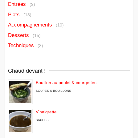
Entrées
(9)
Plats
(18)
Accompagnements
(10)
Desserts
(15)
Techniques
(3)
Chaud devant !
Bouillon au poulet & courgettes
SOUPES & BOUILLONS
Vinaigrette
SAUCES