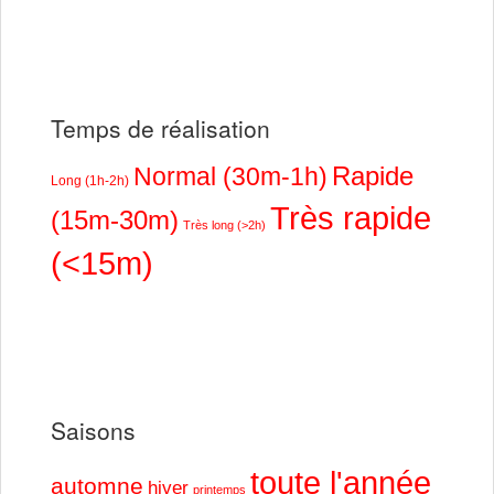
Temps de réalisation
Rapide
Normal (30m-1h)
Long (1h-2h)
Très rapide
(15m-30m)
Très long (>2h)
(<15m)
Saisons
toute l'année
automne
hiver
printemps