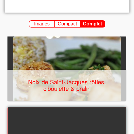
Images
Compact
Complet
Noix de Saint-Jacques rôties,
ciboulette & pralin