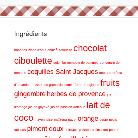
Ingrédients
chocolat
bananes
blanc d'oeuf
chair à saucisse
ciboulette
colombo
compote de pommes
concentré de
coquilles Saint-Jacques
tomates
couteau
crème
fruits
d'amandes
cuisses de grenouille
cumin
farce
frangipane
gingembre
herbes de provence
jus
lait de
d'orange
jus de goyave
jus de passion
ketchup
coco
orange
mayonnaise
maïzena
navet
pesto
petits
piment doux
suisses
poireaux
poisson
potimarron
potiron