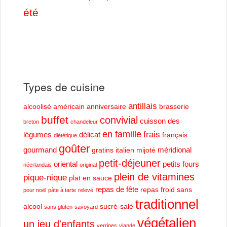
été
Types de cuisine
antillais
alcoolisé
américain
anniversaire
brasserie
buffet
convivial
cuisson des
breton
chandeleur
en famille
frais
légumes
délicat
français
diététique
goûter
gourmand
méridional
gratins
italien
mijoté
petit-déjeuner
oriental
petits fours
néerlandais
original
plein de vitamines
pique-nique
plat en sauce
repas de fête
repas froid
sans
pour noël
pâte à tarte
relevé
traditionnel
alcool
sucré-salé
sans gluten
savoyard
végétalien
un jeu d'enfants
verrines
viande