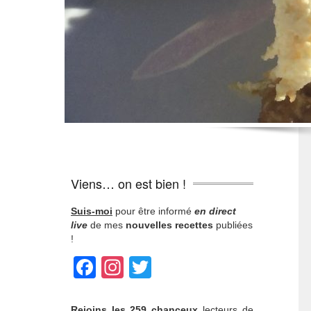
Viens… on est bien !
Suis-moi
pour être informé
en direct
live
de mes
nouvelles recettes
publiées
!
Facebook
Instagram
Twitter
Rejoins
les 259 chanceux
lecteurs de