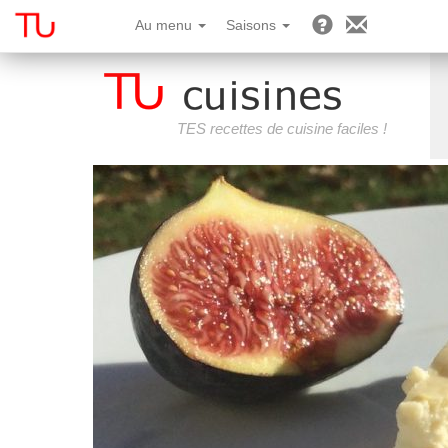
Au menu
Saisons
TES recettes de cuisine faciles !