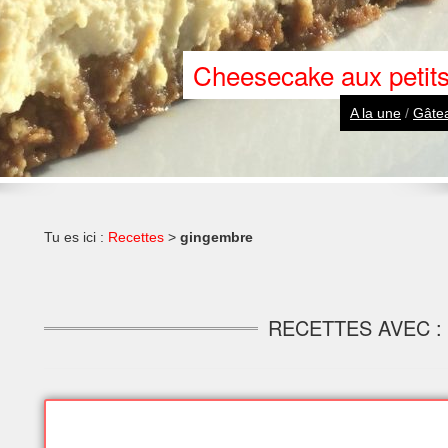
Cheesecake aux petits
A la une
/
Gâtea
Tu es ici :
Recettes
>
gingembre
RECETTES AVEC 