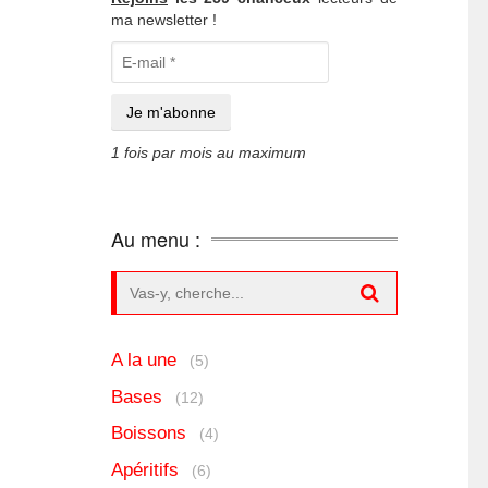
ma newsletter !
1 fois par mois au maximum
Au menu :
Search for:
A la une
(5)
Bases
(12)
Boissons
(4)
Apéritifs
(6)