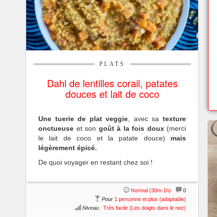
PLATS
Dahl de lentilles corail, patates
douces et lait de coco
Une tuerie de plat veggie
, avec sa
texture
onctueuse
et son
goût à la fois doux
(merci
le lait de coco et la patate douce)
mais
légèrement épicé.
De quoi voyager en restant chez soi !
Normal (30m-1h)
0
Pour
1 personne et plus (adaptable)
Niveau :
Très facile (Les doigts dans le nez)