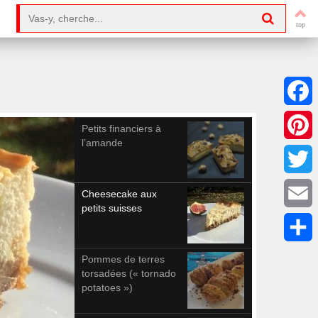
Search for:
Facebo
Petits financiers à
l’amande
Pintere
Twitter
Cheesecake aux
petits suisses
Email
Partag
Pommes de terres
torsadées (« tornado
potatoes »)