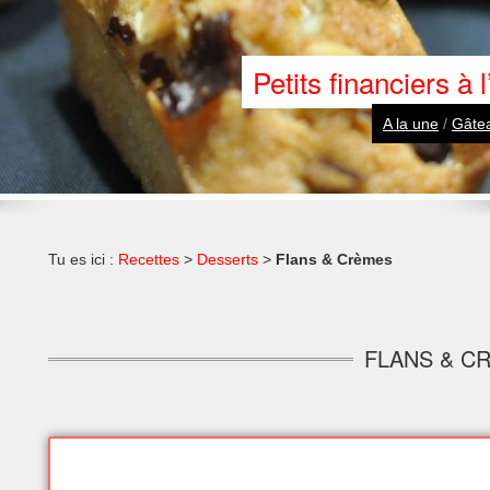
Petits financiers à
A la une
/
Gâtea
Tu es ici :
Recettes
>
Desserts
>
Flans & Crèmes
FLANS & C