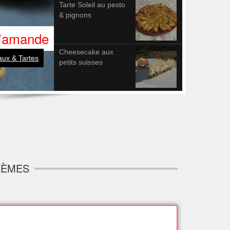
Tarte Soleil au pesto
& pignons
 l’amande
Cheesecake aux
ux & Tartes
petits suisses
RÈMES