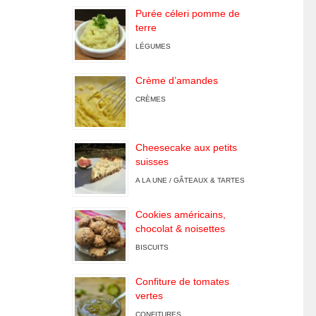
Purée céleri pomme de
terre
LÉGUMES
Crème d’amandes
CRÈMES
Cheesecake aux petits
suisses
A LA UNE / GÂTEAUX & TARTES
Cookies américains,
chocolat & noisettes
BISCUITS
Confiture de tomates
vertes
CONFITURES