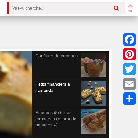
Search for:
Facebo
Confiture de pommes
Pintere
Twitter
Petits financiers à
l’amande
Email
Partag
Pommes de terres
torsadées (« tornado
potatoes »)