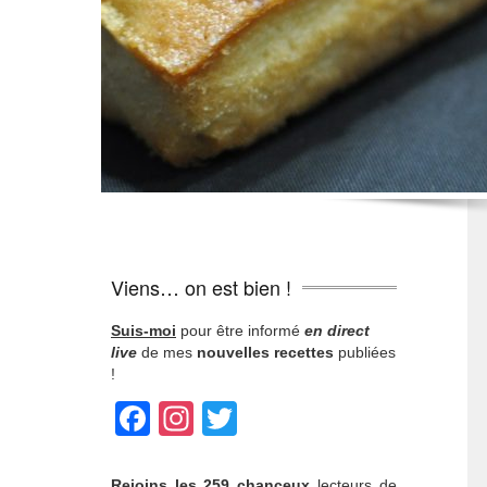
Viens… on est bien !
Suis-moi
pour être informé
en direct
live
de mes
nouvelles recettes
publiées
!
Facebook
Instagram
Twitter
Rejoins
les 259 chanceux
lecteurs de