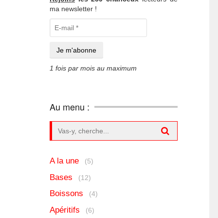
ma newsletter !
1 fois par mois au maximum
Au menu :
Search for:
A la une
(5)
Bases
(12)
Boissons
(4)
Apéritifs
(6)