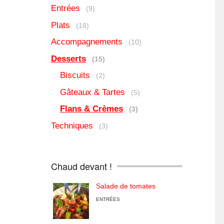
Entrées
(9)
Plats
(18)
Accompagnements
(10)
Desserts
(15)
Biscuits
(2)
Gâteaux & Tartes
(5)
Flans & Crèmes
(3)
Techniques
(3)
Chaud devant !
Salade de tomates
ENTRÉES