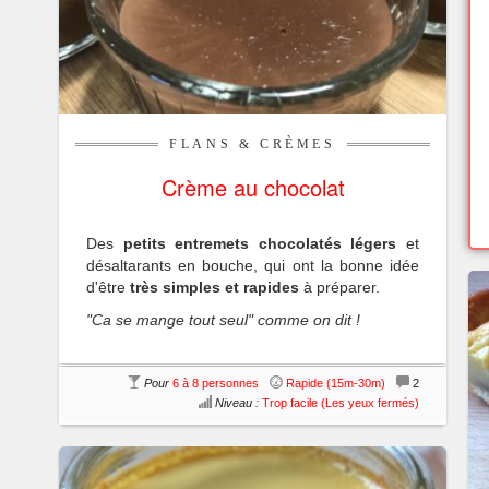
FLANS & CRÈMES
Crème au chocolat
Des
petits entremets chocolatés légers
et
désaltarants en bouche, qui ont la bonne idée
d'être
très simples et rapides
à préparer.
"Ca se mange tout seul" comme on dit !
Pour
6 à 8 personnes
Rapide (15m-30m)
2
Niveau :
Trop facile (Les yeux fermés)