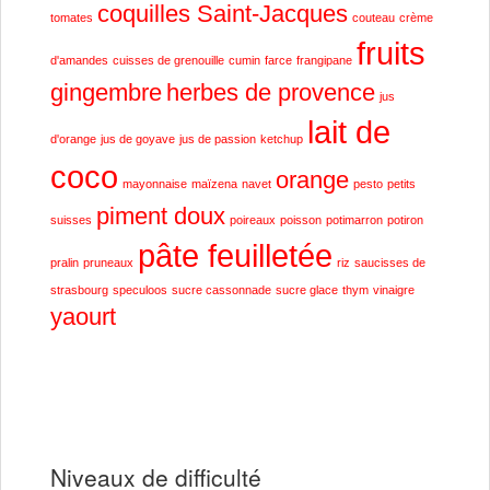
coquilles Saint-Jacques
tomates
couteau
crème
fruits
d'amandes
cuisses de grenouille
cumin
farce
frangipane
gingembre
herbes de provence
jus
lait de
d'orange
jus de goyave
jus de passion
ketchup
coco
orange
mayonnaise
maïzena
navet
pesto
petits
piment doux
suisses
poireaux
poisson
potimarron
potiron
pâte feuilletée
pralin
pruneaux
riz
saucisses de
strasbourg
speculoos
sucre cassonnade
sucre glace
thym
vinaigre
yaourt
Niveaux de difficulté