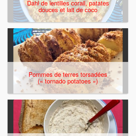
Dahl de lentilles corail, patates
douces et lait de coco
Pommes de terres torsadées
(« tornado potatoes »)