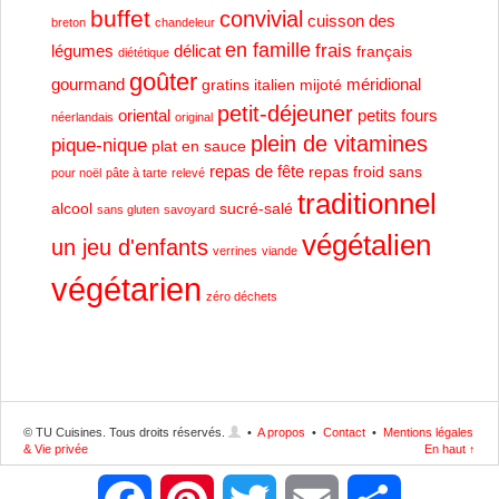
buffet
convivial
cuisson des
breton
chandeleur
en famille
frais
légumes
délicat
français
diététique
goûter
gourmand
méridional
gratins
italien
mijoté
petit-déjeuner
oriental
petits fours
néerlandais
original
plein de vitamines
pique-nique
plat en sauce
repas de fête
repas froid
sans
pour noël
pâte à tarte
relevé
traditionnel
alcool
sucré-salé
sans gluten
savoyard
végétalien
un jeu d'enfants
verrines
viande
végétarien
zéro déchets
© TU Cuisines. Tous droits réservés.
•
A propos
•
Contact
•
Mentions légales
& Vie privée
En haut ↑
Facebook
Pinterest
Twitter
Email
Partager