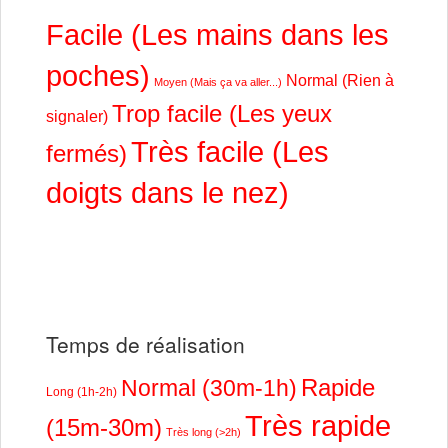
Facile (Les mains dans les
poches)
Normal (Rien à
Moyen (Mais ça va aller...)
Trop facile (Les yeux
signaler)
Très facile (Les
fermés)
doigts dans le nez)
Temps de réalisation
Rapide
Normal (30m-1h)
Long (1h-2h)
Très rapide
(15m-30m)
Très long (>2h)