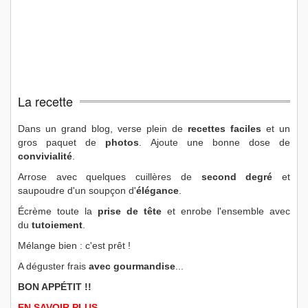
La recette
Dans un grand blog, verse plein de
recettes faciles
et un
gros paquet de
photos
. Ajoute une bonne dose de
convivialité
.
Arrose avec quelques cuillères de
second degré
et
saupoudre d'un soupçon d'
élégance
.
Écrème toute la
prise de tête
et enrobe l'ensemble avec
du
tutoiement
.
Mélange bien : c'est prêt !
A déguster frais
avec gourmandise
...
BON APPÉTIT !!
EN SAVOIR PLUS...