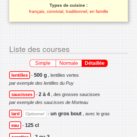
Types de cuisine :
français
,
convivial
,
traditionnel
,
en famille
Liste des courses
Simple
Normale
Détaillée
500 g
lentilles
-
, lentilles vertes
par exemple des lentilles du Puy
2 à 4
saucisses
-
, des grosses saucisses
par exemple des saucisses de Morteau
un gros bout
lard
-
, avec le gras
Optionnel
125 cl
eau
-
2 ou 3
carottes
-