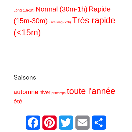
Rapide
Normal (30m-1h)
Long (1h-2h)
Très rapide
(15m-30m)
Très long (>2h)
(<15m)
Saisons
toute l'année
automne
hiver
printemps
été
Facebook
Pinterest
Twitter
Email
Partager