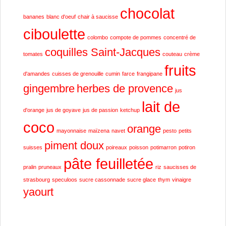
chocolat
bananes
blanc d'oeuf
chair à saucisse
ciboulette
colombo
compote de pommes
concentré de
coquilles Saint-Jacques
tomates
couteau
crème
fruits
d'amandes
cuisses de grenouille
cumin
farce
frangipane
gingembre
herbes de provence
jus
lait de
d'orange
jus de goyave
jus de passion
ketchup
coco
orange
mayonnaise
maïzena
navet
pesto
petits
piment doux
suisses
poireaux
poisson
potimarron
potiron
pâte feuilletée
pralin
pruneaux
riz
saucisses de
strasbourg
speculoos
sucre cassonnade
sucre glace
thym
vinaigre
yaourt