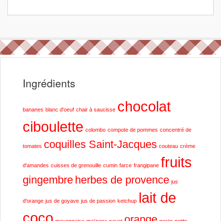
Ingrédients
chocolat
bananes
blanc d'oeuf
chair à saucisse
ciboulette
colombo
compote de pommes
concentré de
coquilles Saint-Jacques
tomates
couteau
crème
fruits
d'amandes
cuisses de grenouille
cumin
farce
frangipane
gingembre
herbes de provence
jus
lait de
d'orange
jus de goyave
jus de passion
ketchup
coco
orange
mayonnaise
maïzena
navet
pesto
petits