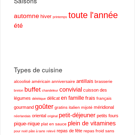
Saisons
toute l'année
automne
hiver
printemps
été
Types de cuisine
antillais
alcoolisé
américain
anniversaire
brasserie
buffet
convivial
cuisson des
breton
chandeleur
en famille
frais
légumes
délicat
français
diététique
goûter
gourmand
méridional
gratins
italien
mijoté
petit-déjeuner
oriental
petits fours
néerlandais
original
plein de vitamines
pique-nique
plat en sauce
repas de fête
repas froid
sans
pour noël
pâte à tarte
relevé