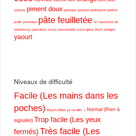
piment doux
suisses
poireaux
poisson
potimarron
potiron
pâte feuilletée
pralin
pruneaux
riz
saucisses de
strasbourg
speculoos
sucre cassonnade
sucre glace
thym
vinaigre
yaourt
Niveaux de difficulté
Facile (Les mains dans les
poches)
Normal (Rien à
Moyen (Mais ça va aller...)
Trop facile (Les yeux
signaler)
Très facile (Les
fermés)