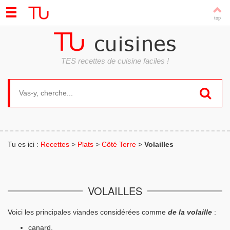
TES recettes de cuisine faciles !
Search for:
Tu es ici :
Recettes
>
Plats
>
Côté Terre
>
Volailles
VOLAILLES
Voici les principales viandes considérées comme
de la volaille
:
canard,