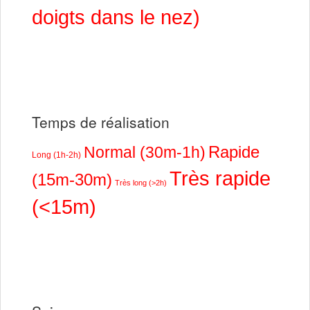
doigts dans le nez)
Temps de réalisation
Rapide
Normal (30m-1h)
Long (1h-2h)
Très rapide
(15m-30m)
Très long (>2h)
(<15m)