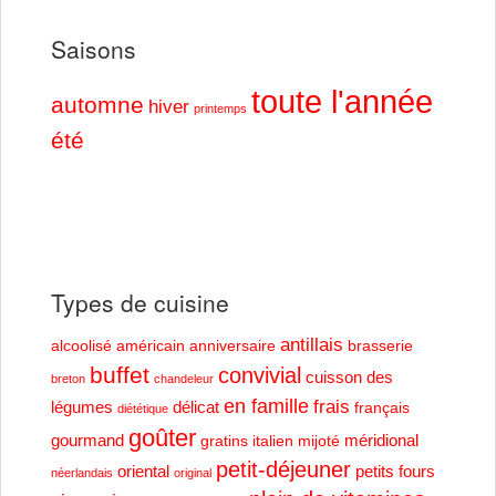
Saisons
toute l'année
automne
hiver
printemps
été
Types de cuisine
antillais
alcoolisé
américain
anniversaire
brasserie
buffet
convivial
cuisson des
breton
chandeleur
en famille
frais
légumes
délicat
français
diététique
goûter
gourmand
méridional
gratins
italien
mijoté
petit-déjeuner
oriental
petits fours
néerlandais
original