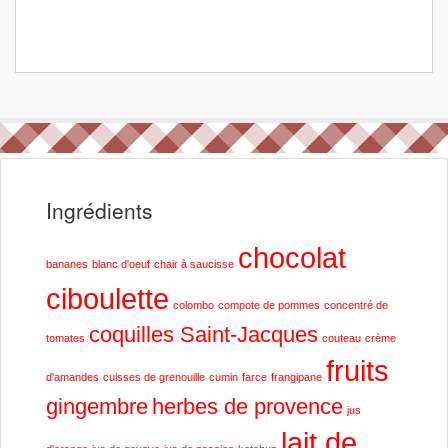
Ingrédients
chocolat
bananes
blanc d'oeuf
chair à saucisse
ciboulette
colombo
compote de pommes
concentré de
coquilles Saint-Jacques
tomates
couteau
crème
fruits
d'amandes
cuisses de grenouille
cumin
farce
frangipane
gingembre
herbes de provence
jus
lait de