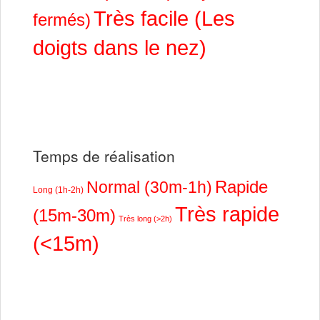
Très facile (Les
fermés)
doigts dans le nez)
Temps de réalisation
Rapide
Normal (30m-1h)
Long (1h-2h)
Très rapide
(15m-30m)
Très long (>2h)
(<15m)