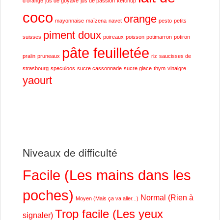
d'orange
jus de goyave
jus de passion
ketchup
coco
orange
mayonnaise
maïzena
navet
pesto
petits
piment doux
suisses
poireaux
poisson
potimarron
potiron
pâte feuilletée
pralin
pruneaux
riz
saucisses de
strasbourg
speculoos
sucre cassonnade
sucre glace
thym
vinaigre
yaourt
Niveaux de difficulté
Facile (Les mains dans les
poches)
Normal (Rien à
Moyen (Mais ça va aller...)
Trop facile (Les yeux
signaler)