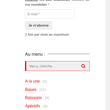
ma newsletter !
1 fois par mois au maximum
Au menu :
Search for:
A la une
(5)
Bases
(12)
Boissons
(4)
Apéritifs
(6)