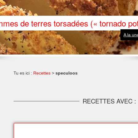
mes de terres torsadées (« tornado pot
A la un
Tu es ici :
Recettes
>
speculoos
RECETTES AVEC 