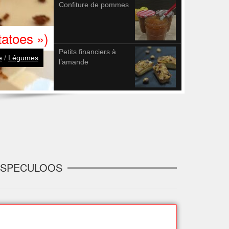
Confiture de pommes
atoes »)
Petits financiers à
e
/
Légumes
l’amande
: SPECULOOS