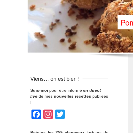
Pom
Viens… on est bien !
Suis-moi
pour être informé
en direct
live
de mes
nouvelles recettes
publiées
!
Facebook
Instagram
Twitter
Rejoins
les 259 chanceux
lecteurs de