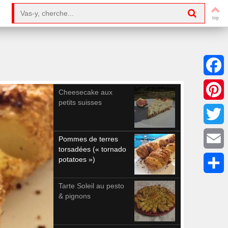
Search for:
Facebo
Cheesecake aux
petits suisses
Pintere
Twitter
Pommes de terres
torsadées (« tornado
Email
potatoes »)
Partag
Tarte Soleil au pesto
& pignons