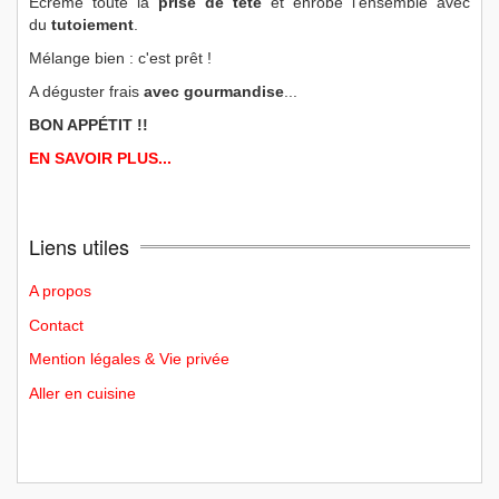
Écrème toute la
prise de tête
et enrobe l'ensemble avec
du
tutoiement
.
Mélange bien : c'est prêt !
A déguster frais
avec gourmandise
...
BON APPÉTIT !!
EN SAVOIR PLUS...
Liens utiles
A propos
Contact
Mention légales & Vie privée
Aller en cuisine