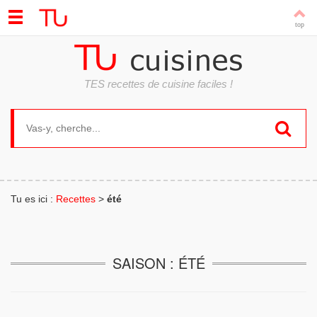
TES recettes de cuisine faciles !
Search for:
Tu es ici :
Recettes
>
été
SAISON : ÉTÉ