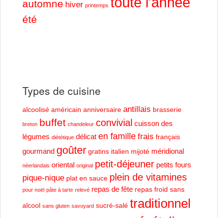
toute l'année
automne
hiver
printemps
été
Types de cuisine
antillais
alcoolisé
américain
anniversaire
brasserie
buffet
convivial
cuisson des
breton
chandeleur
en famille
frais
légumes
délicat
français
diététique
goûter
gourmand
méridional
gratins
italien
mijoté
petit-déjeuner
oriental
petits fours
néerlandais
original
plein de vitamines
pique-nique
plat en sauce
repas de fête
repas froid
sans
pour noël
pâte à tarte
relevé
traditionnel
alcool
sucré-salé
sans gluten
savoyard