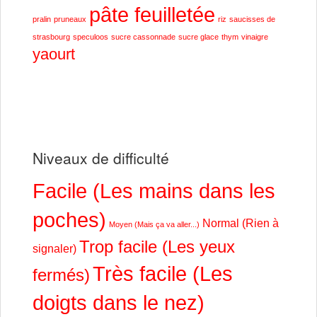
pâte feuilletée
pralin
pruneaux
riz
saucisses de
strasbourg
speculoos
sucre cassonnade
sucre glace
thym
vinaigre
yaourt
Niveaux de difficulté
Facile (Les mains dans les
poches)
Normal (Rien à
Moyen (Mais ça va aller...)
Trop facile (Les yeux
signaler)
Très facile (Les
fermés)
doigts dans le nez)