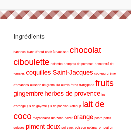
Ingrédients
chocolat
bananes
blanc d'oeuf
chair à saucisse
ciboulette
colombo
compote de pommes
concentré de
coquilles Saint-Jacques
tomates
couteau
crème
fruits
d'amandes
cuisses de grenouille
cumin
farce
frangipane
gingembre
herbes de provence
jus
lait de
d'orange
jus de goyave
jus de passion
ketchup
coco
orange
mayonnaise
maïzena
navet
pesto
petits
piment doux
suisses
poireaux
poisson
potimarron
potiron