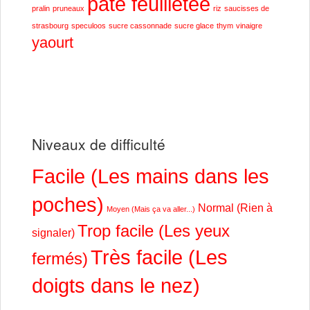
pâte feuilletée
pralin
pruneaux
riz
saucisses de
strasbourg
speculoos
sucre cassonnade
sucre glace
thym
vinaigre
yaourt
Niveaux de difficulté
Facile (Les mains dans les
poches)
Normal (Rien à
Moyen (Mais ça va aller...)
Trop facile (Les yeux
signaler)
Très facile (Les
fermés)
doigts dans le nez)