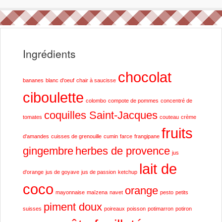
Ingrédients
chocolat
bananes
blanc d'oeuf
chair à saucisse
ciboulette
colombo
compote de pommes
concentré de
coquilles Saint-Jacques
tomates
couteau
crème
fruits
d'amandes
cuisses de grenouille
cumin
farce
frangipane
gingembre
herbes de provence
jus
lait de
d'orange
jus de goyave
jus de passion
ketchup
coco
orange
mayonnaise
maïzena
navet
pesto
petits
piment doux
suisses
poireaux
poisson
potimarron
potiron