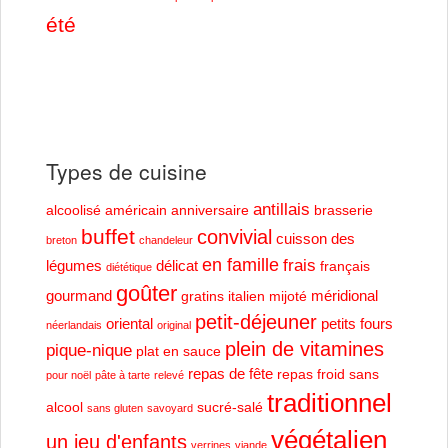
été
Types de cuisine
antillais
alcoolisé
américain
anniversaire
brasserie
buffet
convivial
cuisson des
breton
chandeleur
en famille
frais
légumes
délicat
français
diététique
goûter
gourmand
méridional
gratins
italien
mijoté
petit-déjeuner
oriental
petits fours
néerlandais
original
plein de vitamines
pique-nique
plat en sauce
repas de fête
repas froid
sans
pour noël
pâte à tarte
relevé
traditionnel
alcool
sucré-salé
sans gluten
savoyard
végétalien
un jeu d'enfants
verrines
viande