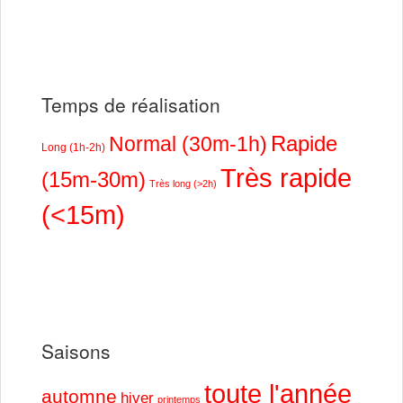
Temps de réalisation
Rapide
Normal (30m-1h)
Long (1h-2h)
Très rapide
(15m-30m)
Très long (>2h)
(<15m)
Saisons
toute l'année
automne
hiver
printemps