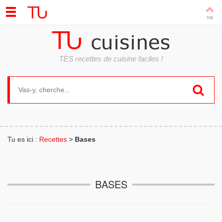
TES recettes de cuisine faciles !
Search for:
Tu es ici :
Recettes
>
Bases
BASES