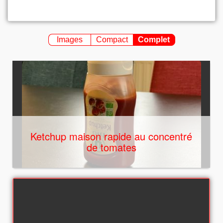
Images
Compact
Complet
Ketchup maison rapide au concentré
de tomates