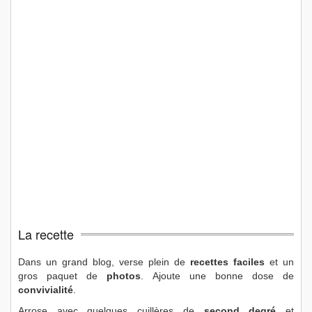
La recette
Dans un grand blog, verse plein de
recettes faciles
et un
gros paquet de
photos
. Ajoute une bonne dose de
convivialité
.
Arrose avec quelques cuillères de
second degré
et