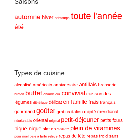
Saisons
toute l'année
automne
hiver
printemps
été
Types de cuisine
antillais
alcoolisé
américain
anniversaire
brasserie
buffet
convivial
cuisson des
breton
chandeleur
en famille
frais
légumes
délicat
français
diététique
goûter
gourmand
méridional
gratins
italien
mijoté
petit-déjeuner
oriental
petits fours
néerlandais
original
plein de vitamines
pique-nique
plat en sauce
repas de fête
repas froid
sans
pour noël
pâte à tarte
relevé