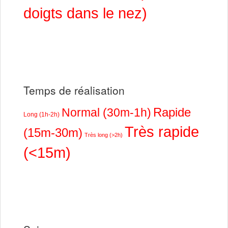
doigts dans le nez)
Temps de réalisation
Rapide
Normal (30m-1h)
Long (1h-2h)
Très rapide
(15m-30m)
Très long (>2h)
(<15m)