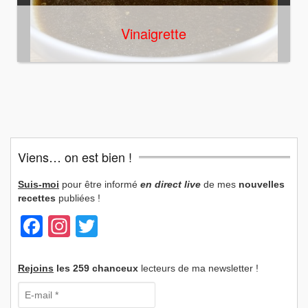
Vinaigrette
Viens… on est bien !
Suis-moi
pour être informé
en direct live
de mes
nouvelles
recettes
publiées !
Facebook
Instagram
Twitter
Rejoins
les 259 chanceux
lecteurs de ma newsletter !