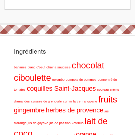
Ingrédients
chocolat
bananes
blanc d'oeuf
chair à saucisse
ciboulette
colombo
compote de pommes
concentré de
coquilles Saint-Jacques
tomates
couteau
crème
fruits
d'amandes
cuisses de grenouille
cumin
farce
frangipane
gingembre
herbes de provence
jus
lait de
d'orange
jus de goyave
jus de passion
ketchup
coco
orange