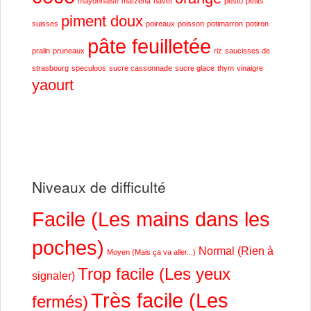
mayonnaise
maïzena
navet
pesto
petits
piment doux
suisses
poireaux
poisson
potimarron
potiron
pâte feuilletée
pralin
pruneaux
riz
saucisses de
strasbourg
speculoos
sucre cassonnade
sucre glace
thym
vinaigre
yaourt
Niveaux de difficulté
Facile (Les mains dans les
poches)
Normal (Rien à
Moyen (Mais ça va aller...)
Trop facile (Les yeux
signaler)
Très facile (Les
fermés)