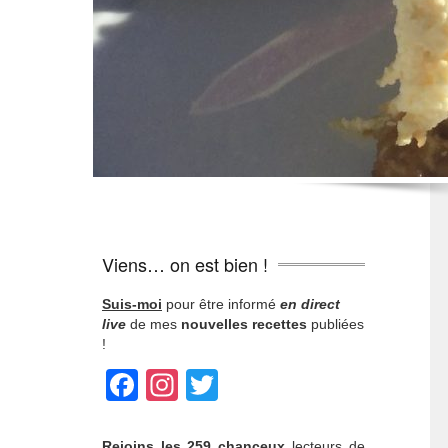
Pom
Viens… on est bien !
Suis-moi
pour être informé
en direct
live
de mes
nouvelles recettes
publiées
!
Facebook
Instagram
Twitter
Rejoins
les 259 chanceux
lecteurs de