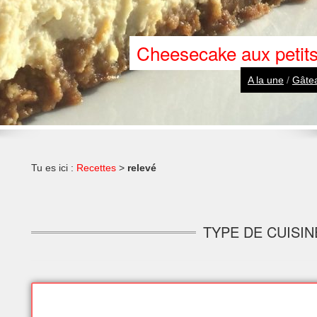
mes de terres torsadées (« tornado pot
A la un
Tu es ici :
Recettes
>
relevé
TYPE DE CUISIN