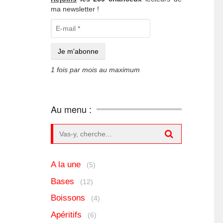
ma newsletter !
1 fois par mois au maximum
Au menu :
Search for:
A la une
(5)
Bases
(12)
Boissons
(4)
Apéritifs
(6)