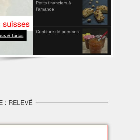
Petits financiers à
l’amande
atoes »)
Confiture de pommes
e
/
Légumes
E : RELEVÉ