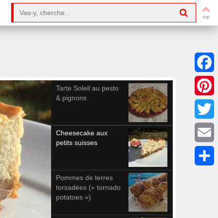
Search for:
Facebo
Tarte Soleil au pesto
& pignons
Pintere
Twitter
Cheesecake aux
petits suisses
Email
Partag
Pommes de terres
torsadées (« tornado
potatoes »)