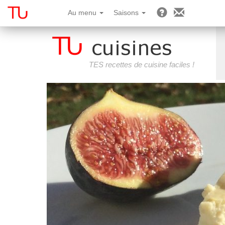
Au menu
Saisons
TES recettes de cuisine faciles !