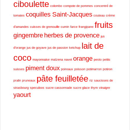
ciboulette
colombo
compote de pommes
concentré de
coquilles Saint-Jacques
tomates
couteau
crème
fruits
d'amandes
cuisses de grenouille
cumin
farce
frangipane
gingembre
herbes de provence
jus
lait de
d'orange
jus de goyave
jus de passion
ketchup
coco
orange
mayonnaise
maïzena
navet
pesto
petits
piment doux
suisses
poireaux
poisson
potimarron
potiron
pâte feuilletée
pralin
pruneaux
riz
saucisses de
strasbourg
speculoos
sucre cassonnade
sucre glace
thym
vinaigre
yaourt