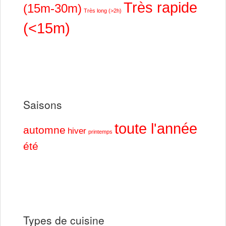
Très rapide
(15m-30m)
Très long (>2h)
(<15m)
Saisons
toute l'année
automne
hiver
printemps
été
Types de cuisine