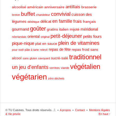
antillais
alcoolisé
américain
anniversaire
brasserie
buffet
convivial
cuisson des
breton
chandeleur
en famille
frais
légumes
délicat
français
diététique
goûter
gourmand
méridional
gratins
italien
mijoté
petit-déjeuner
oriental
petits fours
néerlandais
original
plein de vitamines
pique-nique
plat en sauce
repas de fête
repas froid
sans
pour noël
pâte à tarte
relevé
traditionnel
alcool
sucré-salé
sans gluten
savoyard
végétalien
un jeu d'enfants
verrines
viande
végétarien
zéro déchets
© TU Cuisines. Tous droits réservés.
•
A propos
•
Contact
•
Mentions légales
& Vie privée
En haut ↑