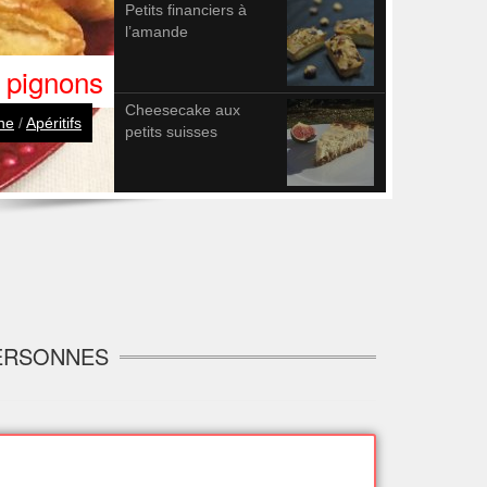
Petits financiers à
l’amande
e pommes
Cheesecake aux
/
Confitures
petits suisses
PERSONNES