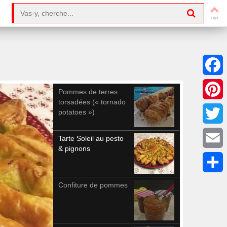
Search for:
Facebo
Pommes de terres
torsadées (« tornado
Pintere
potatoes »)
Twitter
Tarte Soleil au pesto
& pignons
Email
Partag
Confiture de pommes