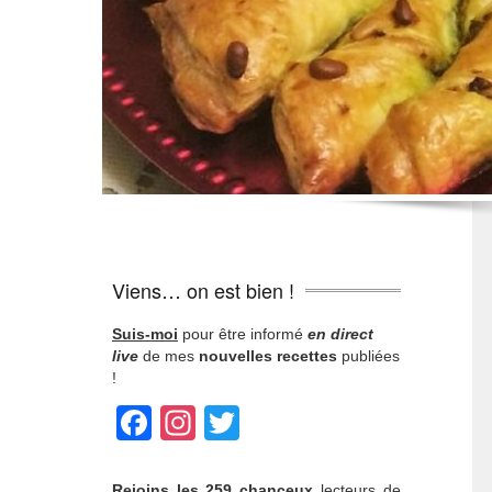
Viens… on est bien !
Suis-moi
pour être informé
en direct
live
de mes
nouvelles recettes
publiées
!
Facebook
Instagram
Twitter
Rejoins
les 259 chanceux
lecteurs de