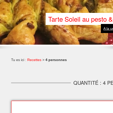
Confiture d
A la une
Tu es ici :
Recettes
>
4 personnes
QUANTITÉ : 4 