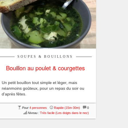
SOUPES & BOUILLONS
Bouillon au poulet & courgettes
Un petit bouillon tout simple et léger, mais
néanmoins goûteux, pour un repas du soir ou
d'après fêtes.
Pour
4 personnes
Rapide (15m-30m)
0
Niveau :
Très facile (Les doigts dans le nez)