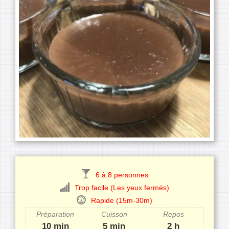
6 à 8 personnes
Trop facile (Les yeux fermés)
Rapide (15m-30m)
Préparation
Cuisson
Repos
10 min
5 min
2 h