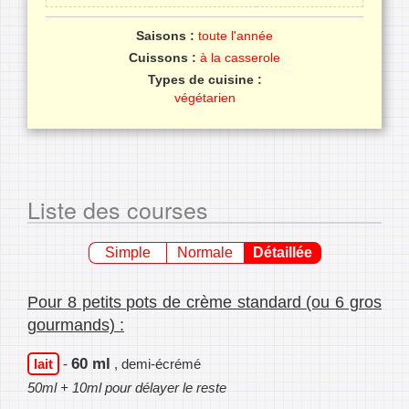
Saisons :
toute l'année
Cuissons :
à la casserole
Types de cuisine :
végétarien
Liste des courses
Simple
Normale
Détaillée
Pour 8 petits pots de crème standard (ou 6 gros
gourmands) :
60 ml
lait
-
, demi-écrémé
50ml + 10ml pour délayer le reste