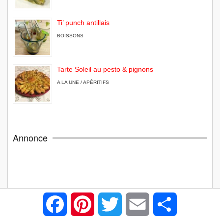
Ti’ punch antillais
BOISSONS
Tarte Soleil au pesto & pignons
A LA UNE / APÉRITIFS
Annonce
Facebook
Pinterest
Twitter
Email
Partager