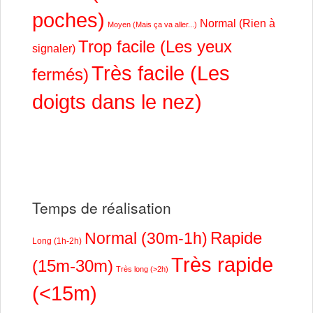
poches)
Normal (Rien à
Moyen (Mais ça va aller...)
Trop facile (Les yeux
signaler)
Très facile (Les
fermés)
doigts dans le nez)
Temps de réalisation
Rapide
Normal (30m-1h)
Long (1h-2h)
Très rapide
(15m-30m)
Très long (>2h)
(<15m)