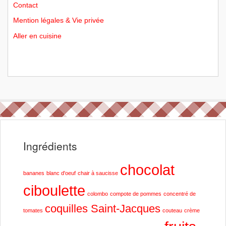
Contact
Mention légales & Vie privée
Aller en cuisine
Ingrédients
chocolat
bananes
blanc d'oeuf
chair à saucisse
ciboulette
colombo
compote de pommes
concentré de
coquilles Saint-Jacques
tomates
couteau
crème