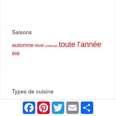
Saisons
toute l'année
automne
hiver
printemps
été
Types de cuisine
antillais
alcoolisé
américain
anniversaire
brasserie
Facebook
Pinterest
Twitter
Email
Partager
buffet
convivial
cuisson des
breton
chandeleur
en famille
frais
légumes
délicat
français
diététique