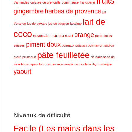
fruits
d'amandes
cuisses de grenouille
cumin
farce
frangipane
gingembre
herbes de provence
jus
lait de
d'orange
jus de goyave
jus de passion
ketchup
coco
orange
mayonnaise
maïzena
navet
pesto
petits
piment doux
suisses
poireaux
poisson
potimarron
potiron
pâte feuilletée
pralin
pruneaux
riz
saucisses de
strasbourg
speculoos
sucre cassonnade
sucre glace
thym
vinaigre
yaourt
Niveaux de difficulté
Facile (Les mains dans les