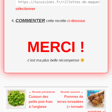
https://tucuisines.fr/rillettes-de-maquereaux-
sélectionner
COMMENTER
cette recette
ci-dessous
MERCI !
c'est ma plus belle récompense
Post navigation
← Recette précédente
Recette suivante →
Cuisson des
Pommes de
petits pois frais
terres torsadées
à l’anglaise
(« tornado
potatoes »)