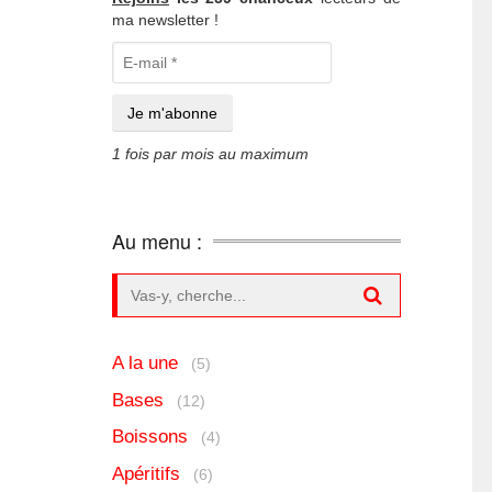
ma newsletter !
1 fois par mois au maximum
Au menu :
Search for:
A la une
(5)
Bases
(12)
Boissons
(4)
Apéritifs
(6)