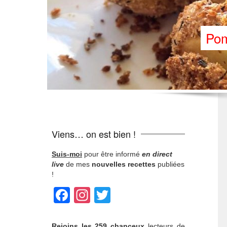
Pom
Viens… on est bien !
Suis-moi
pour être informé
en direct
live
de mes
nouvelles recettes
publiées
!
Facebook
Instagram
Twitter
Rejoins
les 259 chanceux
lecteurs de