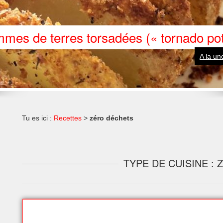
mes de terres torsadées (« tornado pot
A la un
Tu es ici :
Recettes
>
zéro déchets
TYPE DE CUISINE :