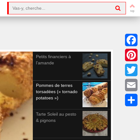
Search for:
Facebo
Petits financiers à
l’amande
Pintere
Twitter
Pommes de terres
torsadées (« tornado
Email
potatoes »)
Partag
Tarte Soleil au pesto
& pignons