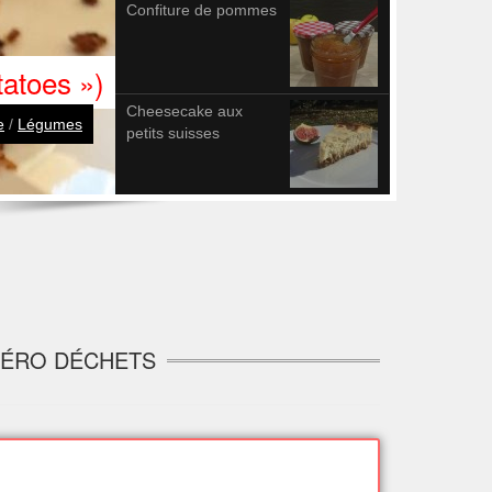
Confiture de pommes
atoes »)
Cheesecake aux
e
/
Légumes
petits suisses
 ZÉRO DÉCHETS