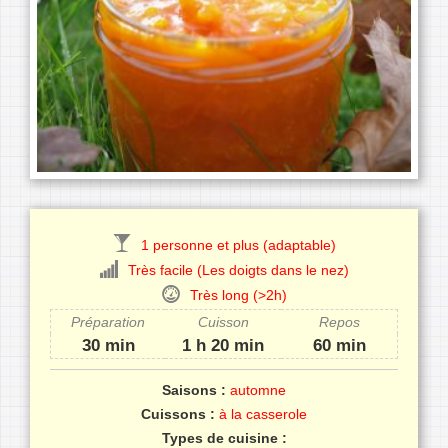
1 personne et plus (adaptable)
Très facile (Les doigts dans le nez)
Très long (>2h)
Préparation
Cuisson
Repos
30 min
1 h 20 min
60 min
Saisons :
automne
Cuissons :
à la casserole
Types de cuisine :