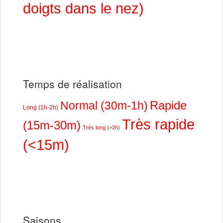
doigts dans le nez)
Temps de réalisation
Rapide
Normal (30m-1h)
Long (1h-2h)
Très rapide
(15m-30m)
Très long (>2h)
(<15m)
Saisons