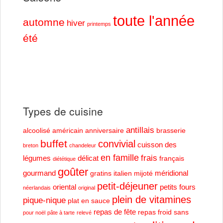
toute l'année
automne
hiver
printemps
été
Types de cuisine
antillais
alcoolisé
américain
anniversaire
brasserie
buffet
convivial
cuisson des
breton
chandeleur
en famille
frais
légumes
délicat
français
diététique
goûter
gourmand
méridional
gratins
italien
mijoté
petit-déjeuner
oriental
petits fours
néerlandais
original
plein de vitamines
pique-nique
plat en sauce
repas de fête
repas froid
sans
pour noël
pâte à tarte
relevé