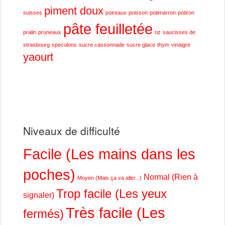
piment doux
suisses
poireaux
poisson
potimarron
potiron
pâte feuilletée
pralin
pruneaux
riz
saucisses de
strasbourg
speculoos
sucre cassonnade
sucre glace
thym
vinaigre
yaourt
Niveaux de difficulté
Facile (Les mains dans les
poches)
Normal (Rien à
Moyen (Mais ça va aller...)
Trop facile (Les yeux
signaler)
Très facile (Les
fermés)