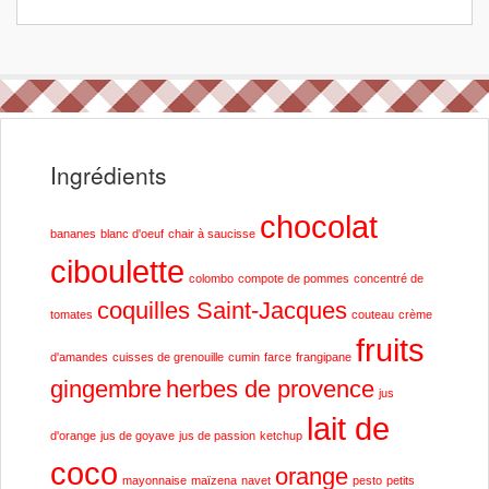
Ingrédients
chocolat
bananes
blanc d'oeuf
chair à saucisse
ciboulette
colombo
compote de pommes
concentré de
coquilles Saint-Jacques
tomates
couteau
crème
fruits
d'amandes
cuisses de grenouille
cumin
farce
frangipane
gingembre
herbes de provence
jus
lait de
d'orange
jus de goyave
jus de passion
ketchup
coco
orange
mayonnaise
maïzena
navet
pesto
petits