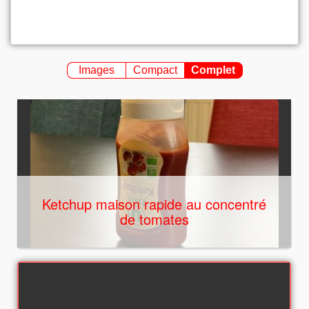
Images
Compact
Complet
Ketchup maison rapide au concentré
de tomates