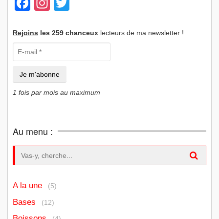
Facebook
Instagram
Twitter
Rejoins
les 259 chanceux
lecteurs de ma newsletter !
1 fois par mois au maximum
Au menu :
Search for:
A la une
(5)
Bases
(12)
Boissons
(4)