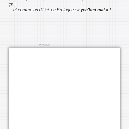
ça !
... et comme on dit ici, en Bretagne :
« yecʼhed mat » !