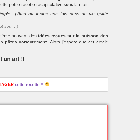
ette petite recette récapitulative sous la main.
 simples pâtes au moins une fois dans sa vie
quitte
out seul…)
de même souvent des
idées reçues sur la cuisson des
les pâtes correctement.
Alors j’espère que cet article
t un art !!
TAGER
cette recette !!