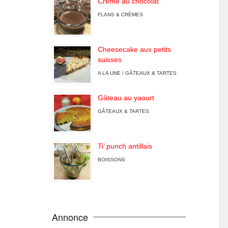
Crème au chocolat
FLANS & CRÈMES
Cheesecake aux petits
suisses
A LA UNE / GÂTEAUX & TARTES
Gâteau au yaourt
GÂTEAUX & TARTES
Ti’ punch antillais
BOISSONS
Annonce