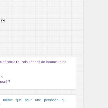
sine
e
nécessaire, cela dépend de beaucoup de
) ?
geur) ?
de même que pour une personne qui
e
: