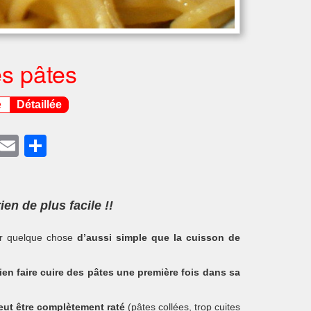
s pâtes
e
Détaillée
ook
terest
Twitter
Email
Partager
n de plus facile !!
sur quelque chose
d’aussi simple que la cuisson de
bien faire cuire des pâtes une première fois dans sa
peut être complètement raté
(pâtes collées, trop cuites