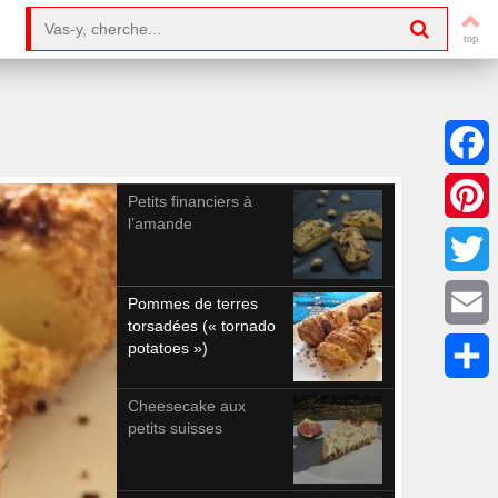
Search for:
Facebo
Petits financiers à
l’amande
Pintere
Twitter
Pommes de terres
torsadées (« tornado
Email
potatoes »)
Partag
Cheesecake aux
petits suisses