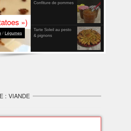
Confiture de pommes
atoes »)
Tarte Soleil au pesto
e
/
Légumes
& pignons
E : VIANDE