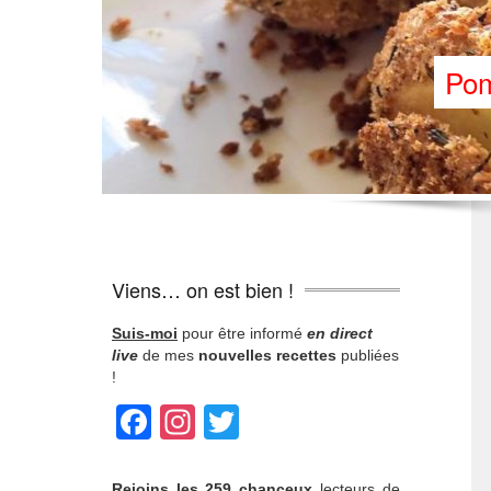
Pom
Viens… on est bien !
Suis-moi
pour être informé
en direct
live
de mes
nouvelles recettes
publiées
!
Facebook
Instagram
Twitter
Rejoins
les 259 chanceux
lecteurs de