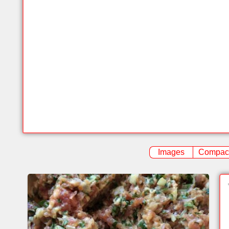
Images
Compac