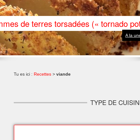
mes de terres torsadées (« tornado pot
A la un
Tu es ici :
Recettes
>
viande
TYPE DE CUISIN