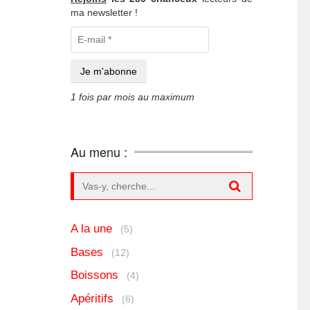
ma newsletter !
1 fois par mois au maximum
Au menu :
Search for:
A la une
(5)
Bases
(12)
Boissons
(4)
Apéritifs
(6)