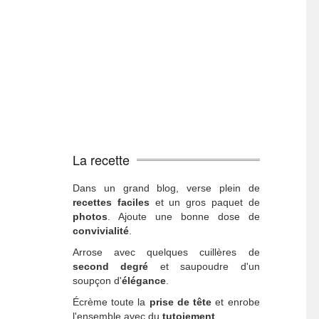
La recette
Dans un grand blog, verse plein de
recettes faciles
et un gros paquet de
photos
. Ajoute une bonne dose de
convivialité
.
Arrose avec quelques cuillères de
second degré
et saupoudre d'un
soupçon d'
élégance
.
Écrème toute la
prise de tête
et enrobe
l'ensemble avec du
tutoiement
.