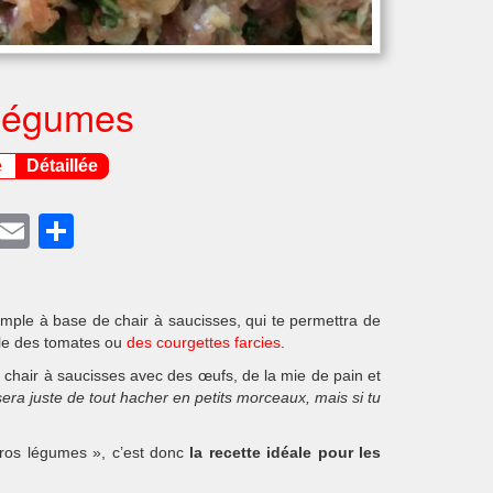
 légumes
e
Détaillée
ook
terest
Twitter
Email
Partager
imple à base de chair à saucisses, qui te permettra de
ple des tomates ou
des courgettes farcies
.
la chair à saucisses avec des œufs, de la mie de pain et
sera juste de tout hacher en petits morceaux, mais si tu
gros légumes », c’est donc
la recette idéale pour les