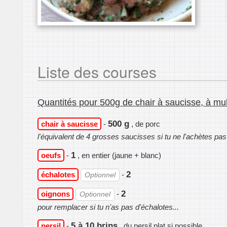
Liste des courses
Quantités pour 500g de chair à saucisse, à mult
500 g
chair à saucisse
-
, de porc
l'équivalent de 4 grosses saucisses si tu ne l'achètes pa
1
oeufs
-
, en entier (jaune + blanc)
2
échalotes
-
Optionnel
2
oignons
-
Optionnel
pour remplacer si tu n'as pas d'échalotes...
5 à 10 brins
persil
-
, du persil plat si possible