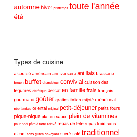
toute l'année
automne
hiver
printemps
été
Types de cuisine
antillais
alcoolisé
américain
anniversaire
brasserie
buffet
convivial
cuisson des
breton
chandeleur
en famille
frais
légumes
délicat
français
diététique
goûter
gourmand
méridional
gratins
italien
mijoté
petit-déjeuner
oriental
petits fours
néerlandais
original
plein de vitamines
pique-nique
plat en sauce
repas de fête
repas froid
sans
pour noël
pâte à tarte
relevé
traditionnel
alcool
sucré-salé
sans gluten
savoyard