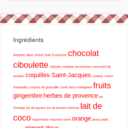
Ingrédients
chocolat
bananes
blanc d'oeuf
chair à saucisse
ciboulette
colombo
compote de pommes
concentré de
coquilles Saint-Jacques
tomates
couteau
crème
fruits
d'amandes
cuisses de grenouille
cumin
farce
frangipane
gingembre
herbes de provence
jus
lait de
d'orange
jus de goyave
jus de passion
ketchup
coco
orange
mayonnaise
maïzena
navet
pesto
petits
piment doux