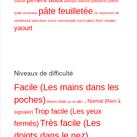
suisses
poireaux
poisson
potimarron
potiron
pâte feuilletée
pralin
pruneaux
riz
saucisses de
strasbourg
speculoos
sucre cassonnade
sucre glace
thym
vinaigre
yaourt
Niveaux de difficulté
Facile (Les mains dans les
poches)
Normal (Rien à
Moyen (Mais ça va aller...)
Trop facile (Les yeux
signaler)
Très facile (Les
fermés)
doigts dans le nez)