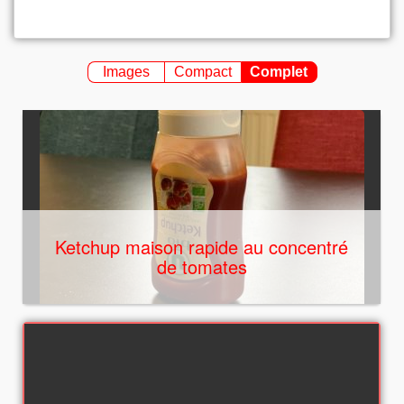
Images
Compact
Complet
Ketchup maison rapide au concentré
de tomates