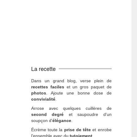
La recette
Dans un grand blog, verse plein de
recettes faciles
et un gros paquet de
photos
. Ajoute une bonne dose de
convivialité
.
Arrose avec quelques cuillères de
second degré
et saupoudre d'un
soupçon d'
élégance
.
Écrème toute la
prise de tête
et enrobe
l'ensemble avec du
tutoiement
.