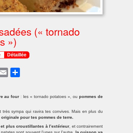
sadées (« tornado
s »)
e
Détaillée
ook
terest
Twitter
Email
Partager
re au four
: les « tornado potatoes », ou
pommes de
 très sympa qui ravira tes convives. Mais en plus du
 originale pour tes pommes de terre.
et plus croustillantes à l’extérieur
, et contrairement
patates sont souvent l’unes sur l’autre,
la cuisson va