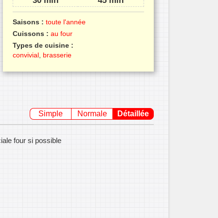
30 min
45 min
Saisons :
toute l'année
Cuissons :
au four
Types de cuisine :
convivial
,
brasserie
Simple
Normale
Détaillée
iale four si possible