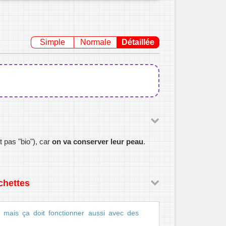
Simple
Normale
Détaillée
t pas "bio"), car
on va conserver leur peau
.
chettes
s, mais ça doit fonctionner aussi avec des