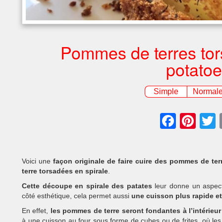
Pommes de terres tor
potatoe
Simple
Normal
Faceb
Pin
Voici une
façon originale de faire cuire des pommes de ter
terre torsadées en spirale
.
Cette découpe en spirale des patates
leur donne un aspect
côté esthétique, cela permet aussi
une cuisson plus rapide et
En effet,
les pommes de terre seront fondantes à l’intérieur 
à une cuisson au four sous forme de cubes ou de frites, où les 