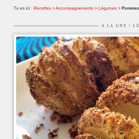
Tu es ici :
Recettes
>
Accompagnements
>
Légumes
>
Pommes 
A LA UNE
/
L