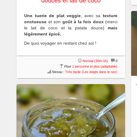
Une tuerie de plat veggie
, avec sa
texture
onctueuse
et son
goût à la fois doux
(merci
le lait de coco et la patate douce)
mais
légèrement épicé.
De quoi voyager en restant chez soi !
Normal (30m-1h)
0
Pour
1 personne et plus (adaptable)
Niveau :
Très facile (Les doigts dans le nez)