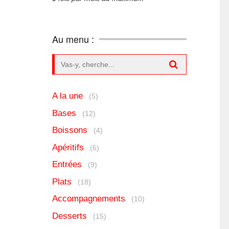
Au menu :
Search for:
A la une
(5)
Bases
(12)
Boissons
(4)
Apéritifs
(6)
Entrées
(9)
Plats
(18)
Accompagnements
(10)
Desserts
(15)