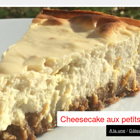
Cheesecake aux petits
A la une
/
Gâtea