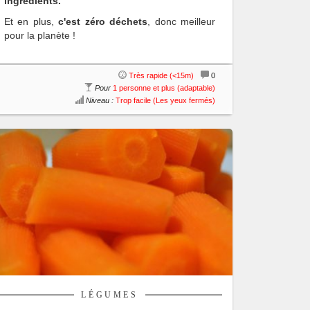
ingrédients.
Et en plus,
c'est zéro déchets
, donc meilleur
pour la planète !
Très rapide (<15m)
0
Pour
1 personne et plus (adaptable)
Niveau :
Trop facile (Les yeux fermés)
LÉGUMES