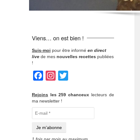
Viens… on est bien !
Suis-moi
pour être informé
en direct
live
de mes
nouvelles recettes
publiées
!
Facebook
Instagram
Twitter
Rejoins
les 259 chanceux
lecteurs de
ma newsletter !
1 fois par mois au maximum