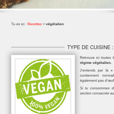
Tu es ici :
Recettes
>
végétalien
TYPE DE CUISINE 
Retrouve ici toutes
régime végétalien.
J’entends par là
contiennent norm
également pas d’œufs 
Si tu consommes des
section consacrée a