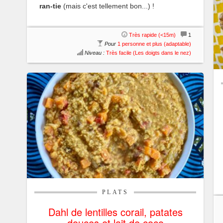
ran-tie
(mais c'est tellement bon...) !
Très rapide (<15m)
1
Pour
1 personne et plus (adaptable)
Niveau :
Très facile (Les doigts dans le nez)
PLATS
Dahl de lentilles corail, patates
douces et lait de coco