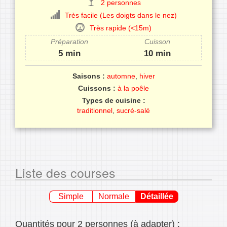
2 personnes
Très facile (Les doigts dans le nez)
Très rapide (<15m)
Préparation
Cuisson
5 min
10 min
Saisons :
automne
,
hiver
Cuissons :
à la poêle
Types de cuisine :
traditionnel
,
sucré-salé
Liste des courses
Simple
Normale
Détaillée
Quantités pour 2 personnes (à adapter) :