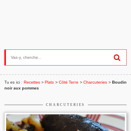
Search for:
Tu es ici :
Recettes
>
Plats
>
Côté Terre
>
Charcuteries
>
Boudin
noir aux pommes
CHARCUTERIES