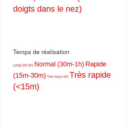
doigts dans le nez)
Temps de réalisation
Rapide
Normal (30m-1h)
Long (1h-2h)
Très rapide
(15m-30m)
Très long (>2h)
(<15m)