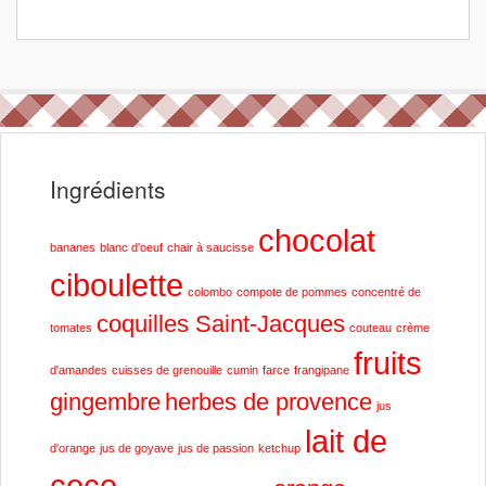
Ingrédients
chocolat
bananes
blanc d'oeuf
chair à saucisse
ciboulette
colombo
compote de pommes
concentré de
coquilles Saint-Jacques
tomates
couteau
crème
fruits
d'amandes
cuisses de grenouille
cumin
farce
frangipane
gingembre
herbes de provence
jus
lait de
d'orange
jus de goyave
jus de passion
ketchup
coco