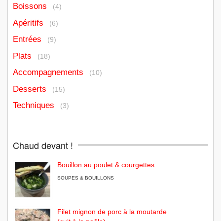
Boissons
(4)
Apéritifs
(6)
Entrées
(9)
Plats
(18)
Accompagnements
(10)
Desserts
(15)
Techniques
(3)
Chaud devant !
Bouillon au poulet & courgettes
SOUPES & BOUILLONS
Filet mignon de porc à la moutarde