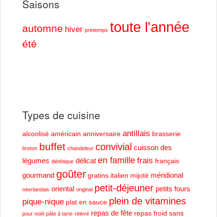
Saisons
toute l'année
automne
hiver
printemps
été
Types de cuisine
antillais
alcoolisé
américain
anniversaire
brasserie
buffet
convivial
cuisson des
breton
chandeleur
en famille
frais
légumes
délicat
français
diététique
goûter
gourmand
méridional
gratins
italien
mijoté
petit-déjeuner
oriental
petits fours
néerlandais
original
plein de vitamines
pique-nique
plat en sauce
repas de fête
repas froid
sans
pour noël
pâte à tarte
relevé