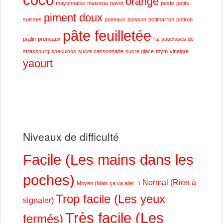
orange
mayonnaise
maïzena
navet
pesto
petits
piment doux
suisses
poireaux
poisson
potimarron
potiron
pâte feuilletée
pralin
pruneaux
riz
saucisses de
strasbourg
speculoos
sucre cassonnade
sucre glace
thym
vinaigre
yaourt
Niveaux de difficulté
Facile (Les mains dans les
poches)
Normal (Rien à
Moyen (Mais ça va aller...)
Trop facile (Les yeux
signaler)
Très facile (Les
fermés)